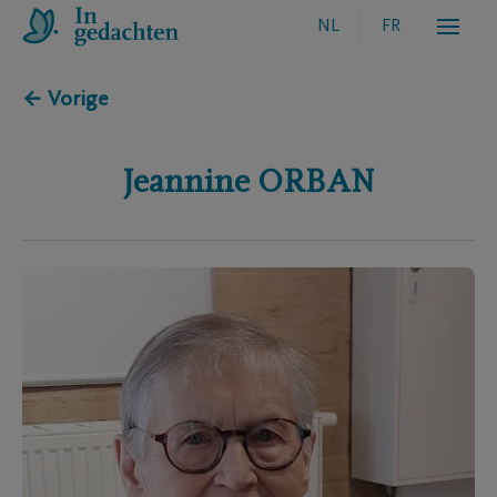
NL
FR
← Vorige
Jeannine
ORBAN