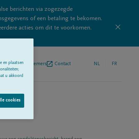
lse berichten via zogezegde
sgegevens of een betaling te bekomen.
eerdere acties om dit te voorkomen.
e en plaatsen
egrafenisondernemers
Contact
NL
FR
naliteiten;
aat u akkoord
lle cookies