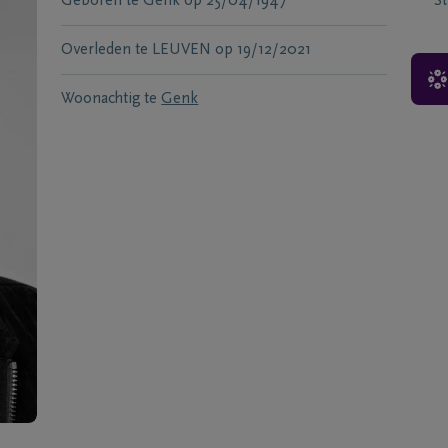
Geboren te
Genk
op
25/04/1947
S
Overleden te
LEUVEN
op
19/12/2021
Woonachtig te
Genk