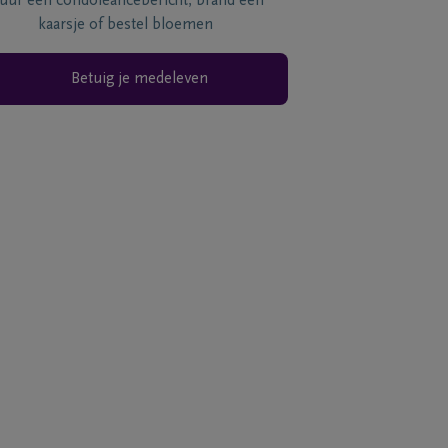
tuur een condoléancebericht, brand een
kaarsje of bestel bloemen
Betuig je medeleven