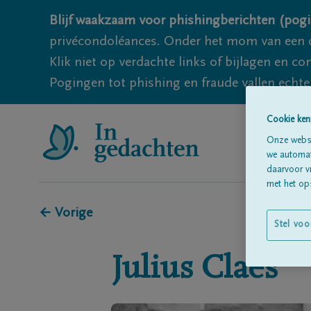
Blijf waakzaam voor phishingberichten (pogi
privécondoléances. Onder het mom van een c
Klik niet op verdachte links of bijlagen en 
Pogingen tot phishing en fraude vallen echter
Cookie ken
Onze websi
we automati
daarvoor v
met het ops
← Vorige
Stel voo
Julius
Claes