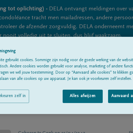
ng tot oplichting) -
DELA ontvangt meldingen over va
ondoléance tracht men mailadressen, andere persoon
controleer de afzender zorgvuldig. DELA onderneemt m
 nooit volledig uit te sluiten, dus blijf waakzaam.
nisgeving
te gebruikt cookies. Sommige zijn nodig voor de goede werking van de websit
Alle rouwberichten
Over ons
B
sch. Andere cookies worden gebruikt voor analyse, marketing of andere functio
ragen we wél jouw toestemming. Door op “Aanvaard alle cookies” te klikken g
laan van alle cookies op uw apparaat. Je kan ook je voorkeuren zelf instellen.
rkeuren zelf in
Alles afwijzen
Aanvaard a