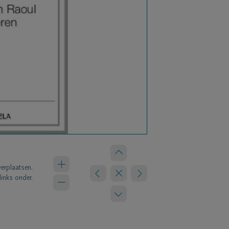
verplaatsen.
links onder.