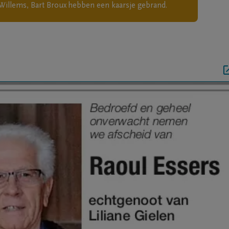
Willems, Bart Broux
hebben een kaarsje gebrand.