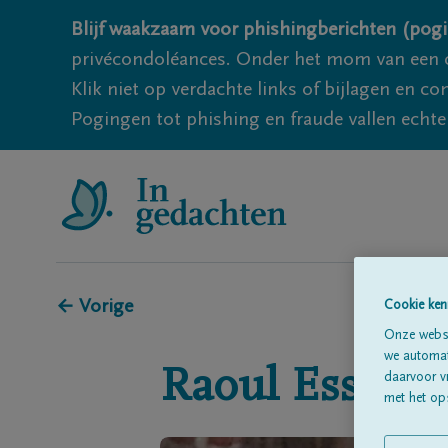
Blijf waakzaam voor phishingberichten (pogi
privécondoléances. Onder het mom van een c
Klik niet op verdachte links of bijlagen en 
Pogingen tot phishing en fraude vallen echter
← Vorige
Cookie ken
Onze websi
we automati
Raoul
Essers
daarvoor v
met het ops