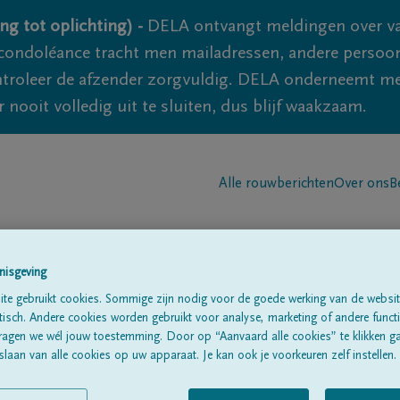
ng tot oplichting) -
DELA ontvangt meldingen over va
ondoléance tracht men mailadressen, andere persoon
controleer de afzender zorgvuldig. DELA onderneemt m
 nooit volledig uit te sluiten, dus blijf waakzaam.
Alle rouwberichten
Over ons
B
nisgeving
te gebruikt cookies. Sommige zijn nodig voor de goede werking van de websit
sch. Andere cookies worden gebruikt voor analyse, marketing of andere functio
ragen we wél jouw toestemming. Door op “Aanvaard alle cookies” te klikken g
laan van alle cookies op uw apparaat. Je kan ook je voorkeuren zelf instellen.