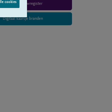
lle cookies
Rouwregister
Digitaal kaarsje branden