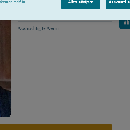
Geboren te
Berg (Limb.)
op
20/05/1945
rkeuren zelf in
Alles afwijzen
Aanvaard a
Overleden
op
19/12/2021
Woonachtig te
Werm