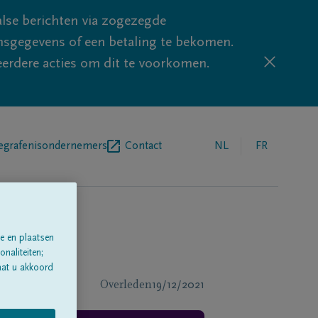
lse berichten via zogezegde
sgegevens of een betaling te bekomen.
eerdere acties om dit te voorkomen.
egrafenisondernemers
Contact
NL
FR
e en plaatsen
naliteiten;
aat u akkoord
Overleden
19/12/2021