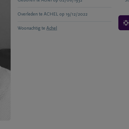
Geboren te
Achel
op
02/06/1932
S
Overleden te
ACHEL
op
19/12/2022
Woonachtig te
Achel