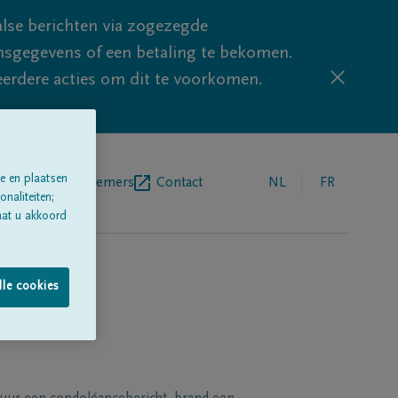
lse berichten via zogezegde
sgegevens of een betaling te bekomen.
eerdere acties om dit te voorkomen.
e en plaatsen
egrafenisondernemers
Contact
NL
FR
naliteiten;
aat u akkoord
lle cookies