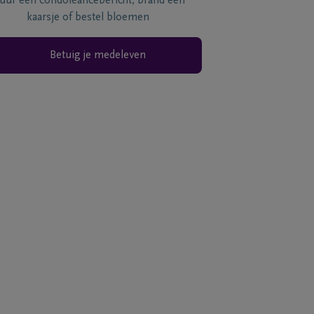
tuur een condoléancebericht, brand een
kaarsje of bestel bloemen
Betuig je medeleven