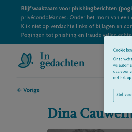
Blijf waakzaam voor phishingberichten (pogi
privécondoléances. Onder het mom van een c
Klik niet op verdachte links of bijlagen en 
Pogingen tot phishing en fraude vallen echter
Cookie ken
Onze websi
we automati
daarvoor v
met het ops
← Vorige
Stel voo
Dina
Cauwen