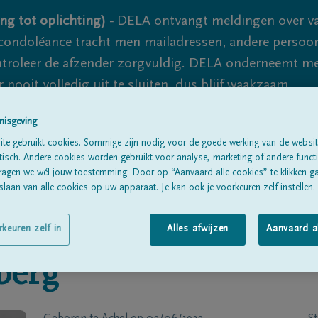
ng tot oplichting) -
DELA ontvangt meldingen over va
ondoléance tracht men mailadressen, andere persoon
controleer de afzender zorgvuldig. DELA onderneemt m
 nooit volledig uit te sluiten, dus blijf waakzaam.
nisgeving
te gebruikt cookies. Sommige zijn nodig voor de goede werking van de websit
Alle rouwberichten
Over ons
B
sch. Andere cookies worden gebruikt voor analyse, marketing of andere functio
ragen we wél jouw toestemming. Door op “Aanvaard alle cookies” te klikken g
laan van alle cookies op uw apparaat. Je kan ook je voorkeuren zelf instellen.
rkeuren zelf in
Alles afwijzen
Aanvaard a
berg