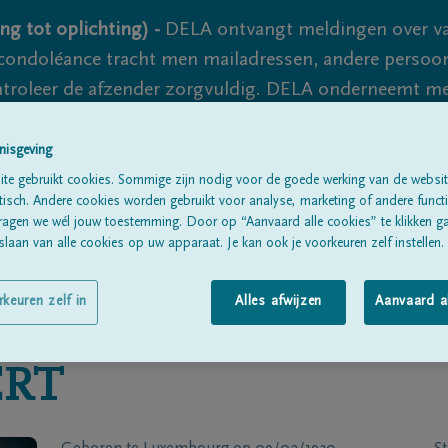
ng tot oplichting) -
DELA ontvangt meldingen over va
ondoléance tracht men mailadressen, andere persoon
controleer de afzender zorgvuldig. DELA onderneemt m
 nooit volledig uit te sluiten, dus blijf waakzaam.
nisgeving
te gebruikt cookies. Sommige zijn nodig voor de goede werking van de websit
sch. Andere cookies worden gebruikt voor analyse, marketing of andere functio
Alle rouwberichten
Over ons
B
ragen we wél jouw toestemming. Door op “Aanvaard alle cookies” te klikken g
laan van alle cookies op uw apparaat. Je kan ook je voorkeuren zelf instellen.
rkeuren zelf in
Alles afwijzen
Aanvaard a
ERT