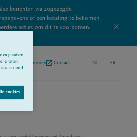
lse berichten via zogezegde
sgegevens of een betaling te bekomen.
eerdere acties om dit te voorkomen.
e en plaatsen
naliteiten;
egrafenisondernemers
Contact
NL
FR
aat u akkoord
lle cookies