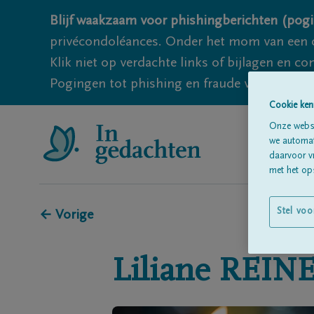
Blijf waakzaam voor phishingberichten (pogi
privécondoléances. Onder het mom van een c
Klik niet op verdachte links of bijlagen en 
Pogingen tot phishing en fraude vallen echter
Cookie ken
Onze websi
we automati
daarvoor v
met het ops
Stel voo
← Vorige
Liliane
REIN