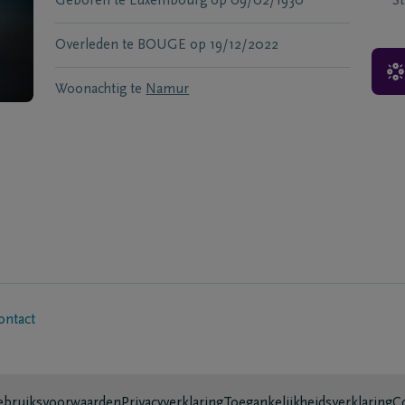
Geboren te
Luxembourg
op
09/02/1930
S
Overleden te
BOUGE
op
19/12/2022
Woonachtig te
Namur
ontact
bruiksvoorwaarden
Privacyverklaring
Toegankelijkheidsverklaring
C