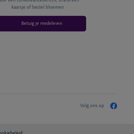
tuur een condoléancebericht, brand een
kaarsje of bestel bloemen
Betuig je medeleven
Volg ons op
ookiebeleid