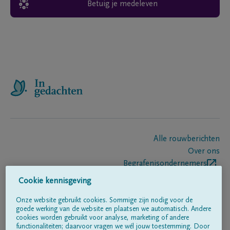
Betuig je medeleven
Alle rouwberichten
Over ons
Begrafenisondernemers
Contact
Cookie kennisgeving
Onze website gebruikt cookies. Sommige zijn nodig voor de
goede werking van de website en plaatsen we automatisch. Andere
Volg ons op
cookies worden gebruikt voor analyse, marketing of andere
functionaliteiten; daarvoor vragen we wél jouw toestemming. Door