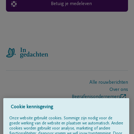
Betuig je medeleven
Alle rouwberichten
Over ons
Begrafenisondernemers
Contact
Cookie kennisgeving
Onze website gebruikt cookies. Sommige zijn nodig voor de
goede werking van de website en plaatsen we automatisch. Andere
Volg ons op
cookies worden gebruikt voor analyse, marketing of andere
functionaliteiten; daarvoor vragen we wél jouw toestemming. Door