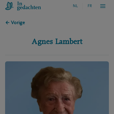
NL
FR
← Vorige
Agnes
Lambert