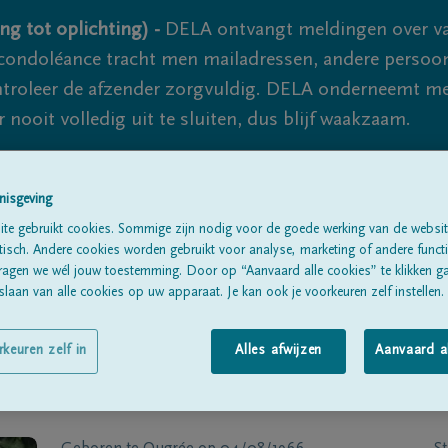
ng tot oplichting) -
DELA ontvangt meldingen over va
ondoléance tracht men mailadressen, andere persoon
controleer de afzender zorgvuldig. DELA onderneemt m
 nooit volledig uit te sluiten, dus blijf waakzaam.
nisgeving
Alle rouwberichten
Over ons
B
te gebruikt cookies. Sommige zijn nodig voor de goede werking van de websit
sch. Andere cookies worden gebruikt voor analyse, marketing of andere functio
ragen we wél jouw toestemming. Door op “Aanvaard alle cookies” te klikken g
laan van alle cookies op uw apparaat. Je kan ook je voorkeuren zelf instellen.
rkeuren zelf in
Alles afwijzen
Aanvaard a
MMUNE