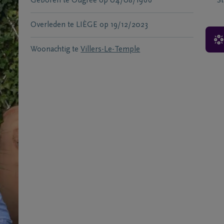
Geboren te
Ougrée
op
04/08/1966
S
Overleden te
LIÈGE
op
19/12/2023
Woonachtig te
Villers-Le-Temple