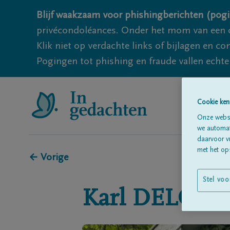
Blijf waakzaam voor phishingberichten (pogi
privécondoléances. Onder het mom van een c
Klik niet op verdachte links of bijlagen en 
Pogingen tot phishing en fraude vallen echter
Cookie ken
Onze websi
we automati
daarvoor v
met het ops
← Vorige
Stel voo
Karl
DELCO