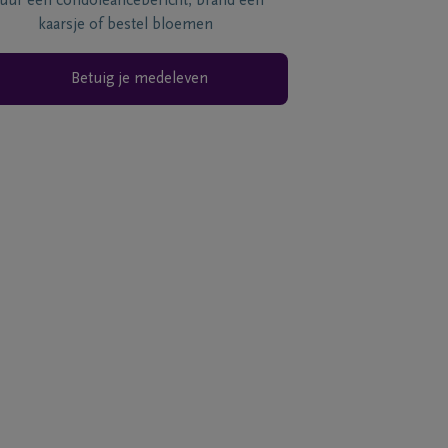
tuur een condoléancebericht, brand een
kaarsje of bestel bloemen
Betuig je medeleven