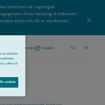
lse berichten via zogezegde
sgegevens of een betaling te bekomen.
eerdere acties om dit te voorkomen.
egrafenisondernemers
Contact
NL
FR
e en plaatsen
naliteiten;
aat u akkoord
lle cookies