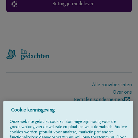
Betuig je medeleven
Alle rouwberichten
Over ons
Begrafenisondernemers
Contact
Cookie kennisgeving
Onze website gebruikt cookies. Sommige zijn nodig voor de
goede werking van de website en plaatsen we automatisch. Andere
Volg ons op
cookies worden gebruikt voor analyse, marketing of andere
functionaliteiten; daarvoor vragen we wél jouw toestemming. Door