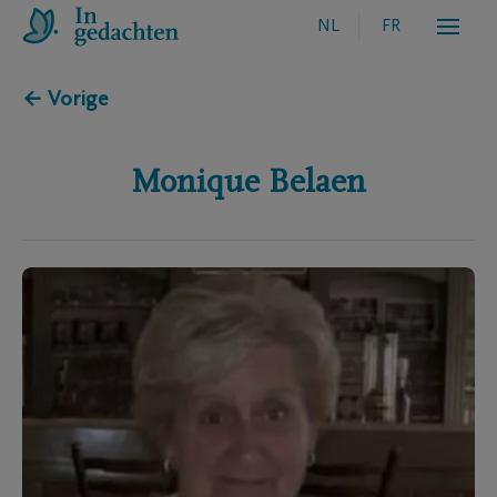
NL
FR
← Vorige
Monique
Belaen