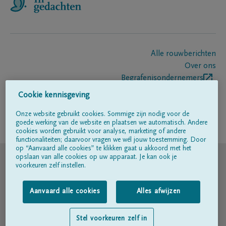
Alle rouwberichten
Over ons
Begrafenisondernemers
Contact
Cookie kennisgeving
Onze website gebruikt cookies. Sommige zijn nodig voor de
goede werking van de website en plaatsen we automatisch. Andere
Volg ons op
cookies worden gebruikt voor analyse, marketing of andere
functionaliteiten; daarvoor vragen we wél jouw toestemming. Door
op “Aanvaard alle cookies” te klikken gaat u akkoord met het
© DELA
opslaan van alle cookies op uw apparaat. Je kan ook je
voorkeuren zelf instellen.
Gebruiksvoorwaarden
Aanvaard alle cookies
Alles afwijzen
Privacyverklaring
Stel voorkeuren zelf in
Toegankelijkheidsverklaring