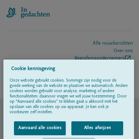
Alle rouwberichten
Over ons
Begrafenisondernemers
Contact
Cookie kennisgeving
Onze website gebruikt cookies. Sommige zijn nodig voor de
goede werking van de website en plaatsen we automatisch. Andere
Volg ons op
cookies worden gebruikt voor analyse, marketing of andere
functionaliteiten; daarvoor vragen we wél jouw toestemming. Door
op “Aanvaard alle cookies” te klikken gaat u akkoord met het
© DELA
opslaan van alle cookies op uw apparaat. Je kan ook je
voorkeuren zelf instellen.
Gebruiksvoorwaarden
Aanvaard alle cookies
Alles afwijzen
Privacyverklaring