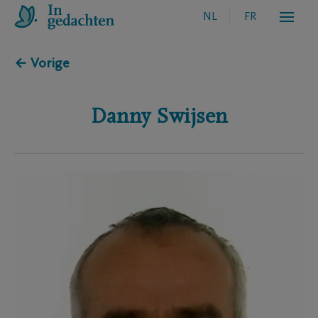
NL
FR
← Vorige
Danny
Swijsen