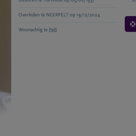
Geboren te
Turnhout
op
05/06/1937
S
Overleden te
NEERPELT
op
19/12/2024
Woonachtig te
Pelt