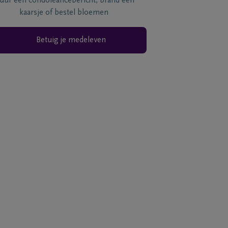
tuur een condoléancebericht, brand een
kaarsje of bestel bloemen
Betuig je medeleven