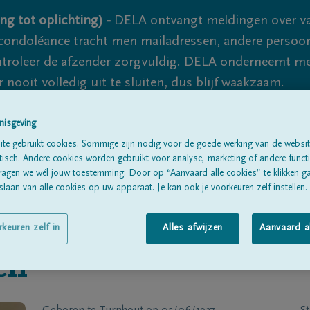
ng tot oplichting) -
DELA ontvangt meldingen over va
ondoléance tracht men mailadressen, andere persoon
controleer de afzender zorgvuldig. DELA onderneemt m
 nooit volledig uit te sluiten, dus blijf waakzaam.
nisgeving
Alle rouwberichten
Over ons
B
te gebruikt cookies. Sommige zijn nodig voor de goede werking van de websit
sch. Andere cookies worden gebruikt voor analyse, marketing of andere functio
ragen we wél jouw toestemming. Door op “Aanvaard alle cookies” te klikken g
laan van alle cookies op uw apparaat. Je kan ook je voorkeuren zelf instellen.
rkeuren zelf in
Alles afwijzen
Aanvaard a
en