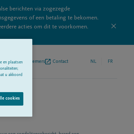
lse berichten via zogezegde
sgegevens of een betaling te bekomen.
eerdere acties om dit te voorkomen.
egrafenisondernemers
Contact
NL
FR
e en plaatsen
naliteiten;
aat u akkoord
lle cookies