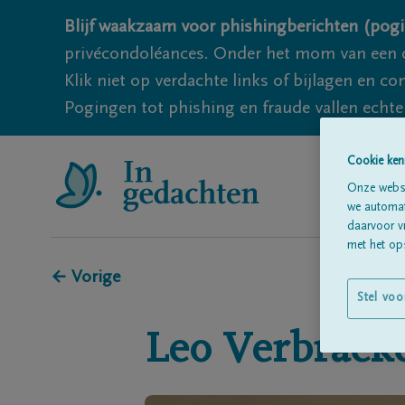
Blijf waakzaam voor phishingberichten (pogi
privécondoléances. Onder het mom van een c
Klik niet op verdachte links of bijlagen en 
Pogingen tot phishing en fraude vallen echter
Cookie ken
Onze websi
we automati
daarvoor v
met het ops
← Vorige
Stel voo
Leo
Verbraek