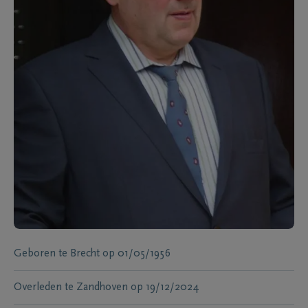
Geboren te
Brecht
op
01/05/1956
Overleden te
Zandhoven
op
19/12/2024