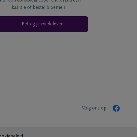
tuur een condoléancebericht, brand een
kaarsje of bestel bloemen
Betuig je medeleven
Volg ons op
ookiebeleid