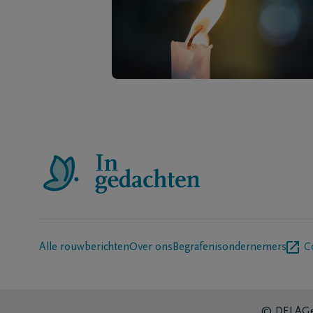
Alle rouwberichten
Over ons
Begrafenisondernemers
C
© DELA
Ge