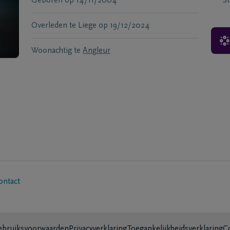
Geboren
op
14/11/2004
S
Overleden te
Liege
op
19/12/2024
Woonachtig te
Angleur
ontact
bruiksvoorwaarden
Privacyverklaring
Toegankelijkheidsverklaring
C