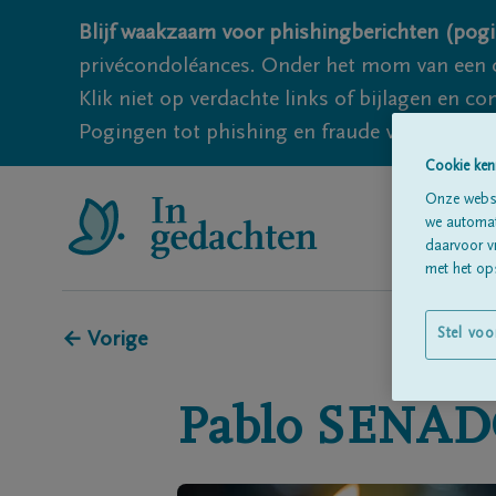
Blijf waakzaam voor phishingberichten (pogi
privécondoléances. Onder het mom van een c
Klik niet op verdachte links of bijlagen en 
Pogingen tot phishing en fraude vallen echter
Cookie ken
Onze websi
we automati
daarvoor v
met het ops
Stel voo
← Vorige
Pablo
SENAD