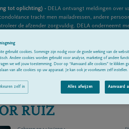
ng tot oplichting) -
DELA ontvangt meldingen over va
ondoléance tracht men mailadressen, andere persoon
controleer de afzender zorgvuldig. DELA onderneemt m
 nooit volledig uit te sluiten, dus blijf waakzaam.
nisgeving
te gebruikt cookies. Sommige zijn nodig voor de goede werking van de websit
sch. Andere cookies worden gebruikt voor analyse, marketing of andere functio
Alle rouwberichten
Over ons
B
ragen we wél jouw toestemming. Door op “Aanvaard alle cookies” te klikken g
laan van alle cookies op uw apparaat. Je kan ook je voorkeuren zelf instellen.
rkeuren zelf in
Alles afwijzen
Aanvaard a
OR RUIZ