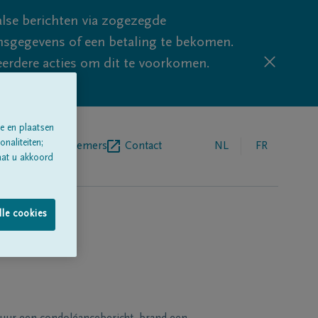
lse berichten via zogezegde
sgegevens of een betaling te bekomen.
eerdere acties om dit te voorkomen.
e en plaatsen
naliteiten;
egrafenisondernemers
Contact
NL
FR
aat u akkoord
lle cookies