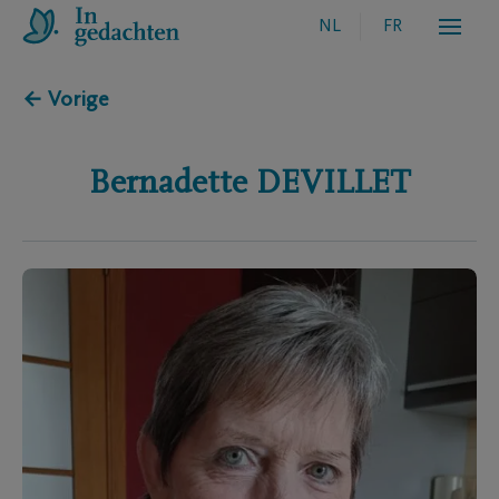
NL
FR
← Vorige
Bernadette
DEVILLET