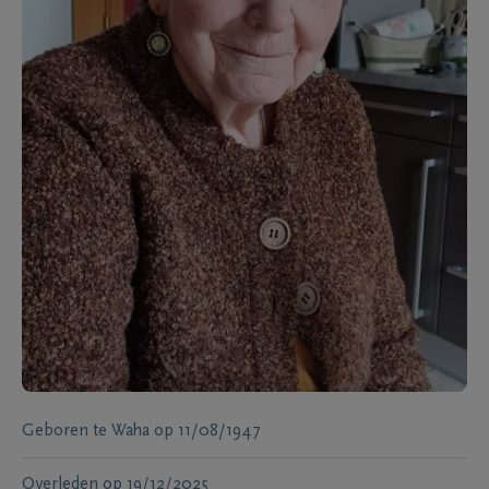
Geboren te
Waha
op
11/08/1947
Overleden
op
19/12/2025