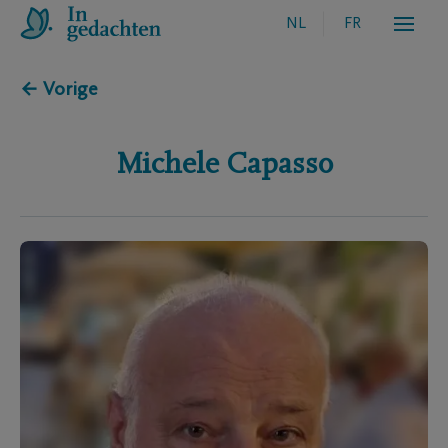
NL
FR
← Vorige
Michele
Capasso