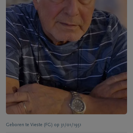
Geboren te
Vieste (FG)
op
31/01/1951