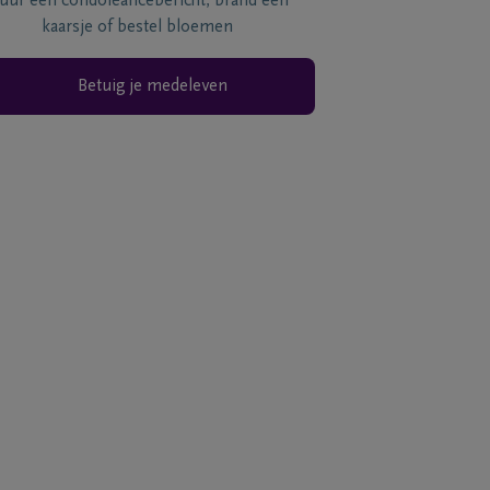
tuur een condoléancebericht, brand een
kaarsje of bestel bloemen
Betuig je medeleven