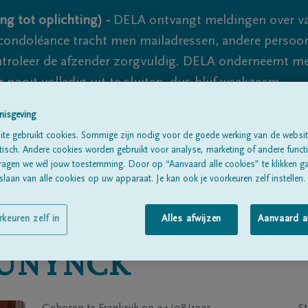
ng tot oplichting) -
DELA ontvangt meldingen over va
ondoléance tracht men mailadressen, andere persoon
controleer de afzender zorgvuldig. DELA onderneemt m
 nooit volledig uit te sluiten, dus blijf waakzaam.
nisgeving
te gebruikt cookies. Sommige zijn nodig voor de goede werking van de websit
Alle rouwberichten
Over ons
B
sch. Andere cookies worden gebruikt voor analyse, marketing of andere functio
ragen we wél jouw toestemming. Door op “Aanvaard alle cookies” te klikken g
laan van alle cookies op uw apparaat. Je kan ook je voorkeuren zelf instellen.
rkeuren zelf in
Alles afwijzen
Aanvaard a
UNYNCK