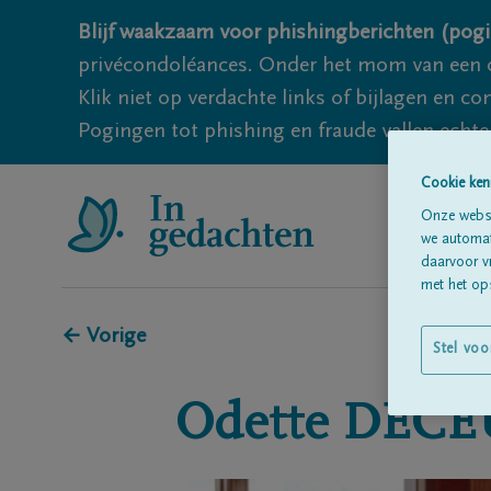
Blijf waakzaam voor phishingberichten (pogi
privécondoléances. Onder het mom van een c
Klik niet op verdachte links of bijlagen en 
Pogingen tot phishing en fraude vallen echter
Cookie ken
Onze websi
we automati
daarvoor v
met het ops
← Vorige
Stel voo
Odette
DECE