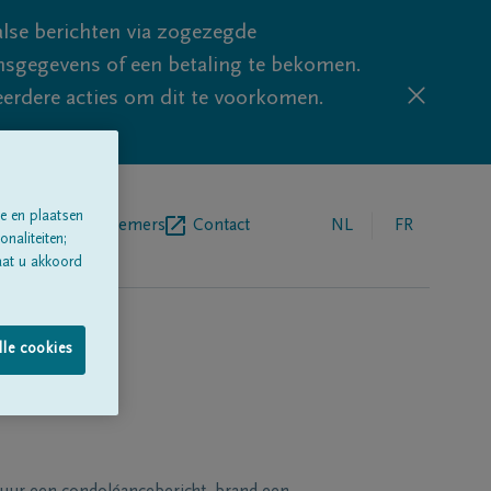
lse berichten via zogezegde
sgegevens of een betaling te bekomen.
eerdere acties om dit te voorkomen.
e en plaatsen
egrafenisondernemers
Contact
NL
FR
naliteiten;
aat u akkoord
lle cookies