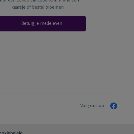
tuur een condoléancebericht, brand een
kaarsje of bestel bloemen
Betuig je medeleven
Volg ons op
ookiebeleid