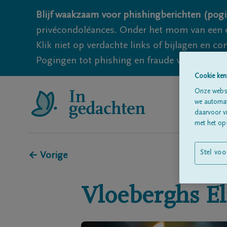
Blijf waakzaam voor phishingberichten (pogi
privécondoléances. Onder het mom van een c
Klik niet op verdachte links of bijlagen en 
Pogingen tot phishing en fraude vallen echter
Cookie ken
Onze websi
we automati
daarvoor v
met het ops
Stel voo
← Vorige
Vloeberghs
El