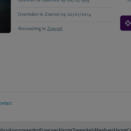
Geboren te
Stabroek
op
08/12/1929
S
Overleden te
Zoersel
op
20/01/2014
Woonachtig te
Zoersel
ontact
bruiksvoorwaarden
Privacyverklaring
Toegankelijkheidsverklaring
C