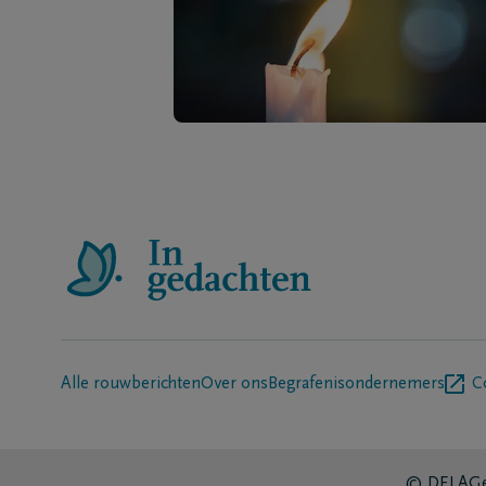
Alle rouwberichten
Over ons
Begrafenisondernemers
C
© DELA
Ge