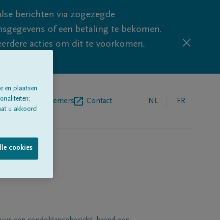
lse berichten via zogezegde
sgegevens of een betaling te bekomen.
eerdere acties om dit te voorkomen.
e en plaatsen
naliteiten;
egrafenisondernemers
Contact
NL
FR
aat u akkoord
lle cookies