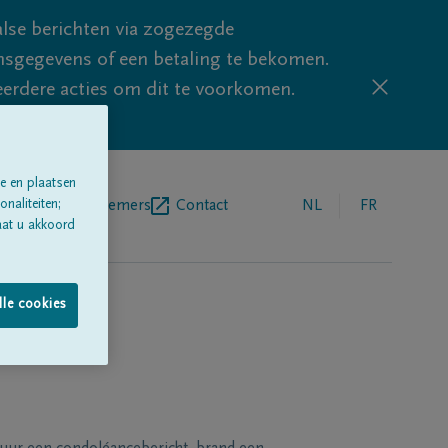
lse berichten via zogezegde
sgegevens of een betaling te bekomen.
eerdere acties om dit te voorkomen.
e en plaatsen
naliteiten;
egrafenisondernemers
Contact
NL
FR
aat u akkoord
lle cookies