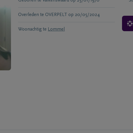
Geboren te
Valkenswaard
op
25/01/1970
S
Overleden te
OVERPELT
op
20/05/2024
Woonachtig te
Lommel