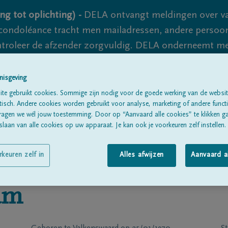
ng tot oplichting) -
DELA ontvangt meldingen over va
ondoléance tracht men mailadressen, andere persoon
controleer de afzender zorgvuldig. DELA onderneemt m
 nooit volledig uit te sluiten, dus blijf waakzaam.
nisgeving
te gebruikt cookies. Sommige zijn nodig voor de goede werking van de websit
sch. Andere cookies worden gebruikt voor analyse, marketing of andere functio
Alle rouwberichten
Over ons
B
ragen we wél jouw toestemming. Door op “Aanvaard alle cookies” te klikken g
laan van alle cookies op uw apparaat. Je kan ook je voorkeuren zelf instellen.
rkeuren zelf in
Alles afwijzen
Aanvaard a
am