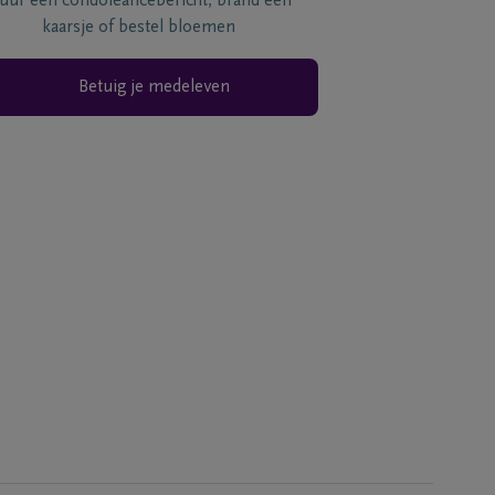
tuur een condoléancebericht, brand een
kaarsje of bestel bloemen
Betuig je medeleven