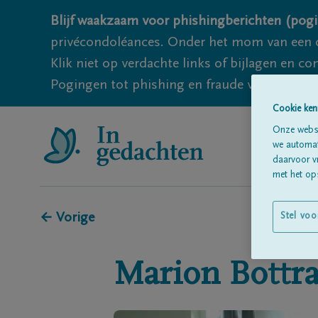
Blijf waakzaam voor phishingberichten (pogi
privécondoléances. Onder het mom van een c
Klik niet op verdachte links of bijlagen en 
Pogingen tot phishing en fraude vallen echter
Cookie ken
Onze websi
we automati
daarvoor v
met het ops
← Vorige
Stel voo
Marion
Bottr