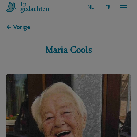
NL
FR
← Vorige
Maria
Cools