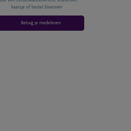
tuur een condoléancebericht, brand een
kaarsje of bestel bloemen
Betuig je medeleven