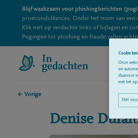
Blijf waakzaam voor phishingberichten (pogi
privécondoléances. Onder het mom van een c
Klik niet op verdachte links of bijlagen en 
Pogingen tot phishing en fraude vallen echter
Cookie ken
Onze websi
we automati
daarvoor v
met het ops
← Vorige
Stel voo
Denise
Dufait