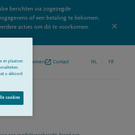
lse berichten via zogezegde
sgegevens of een betaling te bekomen.
eerdere acties om dit te voorkomen.
e en plaatsen
egrafenisondernemers
Contact
NL
FR
naliteiten;
aat u akkoord
lle cookies