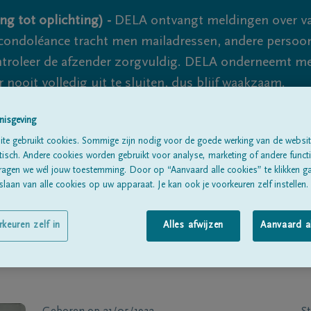
ng tot oplichting) -
DELA ontvangt meldingen over va
ondoléance tracht men mailadressen, andere persoon
controleer de afzender zorgvuldig. DELA onderneemt m
 nooit volledig uit te sluiten, dus blijf waakzaam.
nisgeving
te gebruikt cookies. Sommige zijn nodig voor de goede werking van de websit
Alle rouwberichten
Over ons
B
sch. Andere cookies worden gebruikt voor analyse, marketing of andere functio
ragen we wél jouw toestemming. Door op “Aanvaard alle cookies” te klikken g
laan van alle cookies op uw apparaat. Je kan ook je voorkeuren zelf instellen.
rkeuren zelf in
Alles afwijzen
Aanvaard a