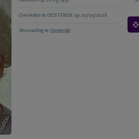
Geboren
op
21/05/1932
S
Overleden te
OOSTENDE
op
20/05/2026
Woonachtig te
Oostende