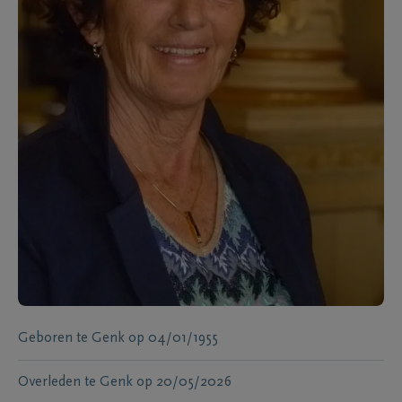
Geboren te
Genk
op
04/01/1955
Overleden te
Genk
op
20/05/2026