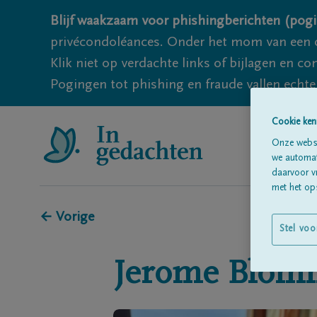
Blijf waakzaam voor phishingberichten (pogi
privécondoléances. Onder het mom van een c
Klik niet op verdachte links of bijlagen en 
Pogingen tot phishing en fraude vallen echter
Cookie ken
Onze websi
we automati
daarvoor v
met het ops
← Vorige
Stel voo
Jerome
Blom