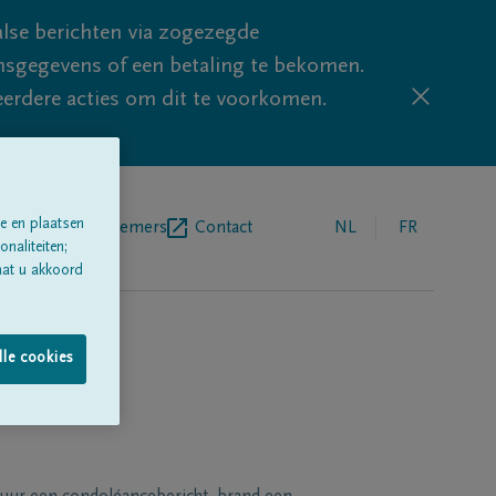
lse berichten via zogezegde
sgegevens of een betaling te bekomen.
eerdere acties om dit te voorkomen.
e en plaatsen
egrafenisondernemers
Contact
NL
FR
naliteiten;
aat u akkoord
lle cookies