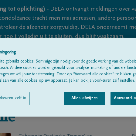
ng tot oplichting) -
DELA ontvangt meldingen over va
ondoléance tracht men mailadressen, andere persoon
controleer de afzender zorgvuldig. DELA onderneemt m
 nooit volledig uit te sluiten, dus blijf waakzaam.
nisgeving
te gebruikt cookies. Sommige zijn nodig voor de goede werking van de websit
Alle rouwberichten
Over ons
B
sch. Andere cookies worden gebruikt voor analyse, marketing of andere functio
ragen we wél jouw toestemming. Door op “Aanvaard alle cookies” te klikken g
laan van alle cookies op uw apparaat. Je kan ook je voorkeuren zelf instellen.
rkeuren zelf in
Alles afwijzen
Aanvaard a
me