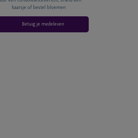
tuur een condoléancebericht, brand een
kaarsje of bestel bloemen
Betuig je medeleven