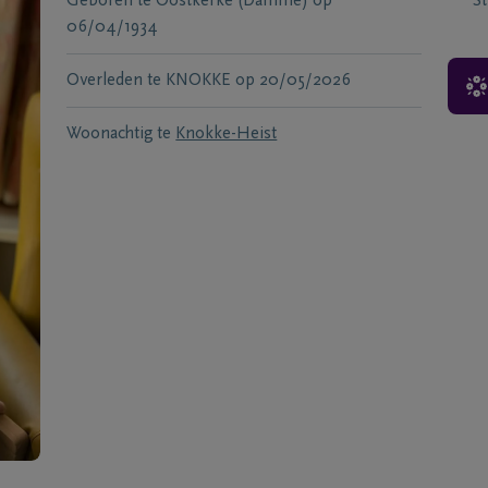
Geboren te
Oostkerke (Damme)
op
S
06/04/1934
Overleden te
KNOKKE
op
20/05/2026
Woonachtig te
Knokke-Heist