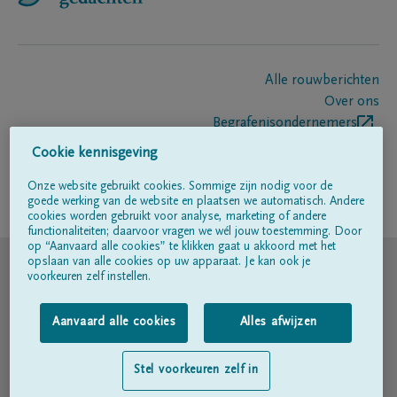
Alle rouwberichten
Over ons
Begrafenisondernemers
Contact
Cookie kennisgeving
Onze website gebruikt cookies. Sommige zijn nodig voor de
goede werking van de website en plaatsen we automatisch. Andere
Volg ons op
cookies worden gebruikt voor analyse, marketing of andere
functionaliteiten; daarvoor vragen we wél jouw toestemming. Door
op “Aanvaard alle cookies” te klikken gaat u akkoord met het
© DELA
opslaan van alle cookies op uw apparaat. Je kan ook je
voorkeuren zelf instellen.
Gebruiksvoorwaarden
Aanvaard alle cookies
Alles afwijzen
Privacyverklaring
Stel voorkeuren zelf in
Toegankelijkheidsverklaring