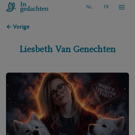
NL
FR
← Vorige
Liesbeth
Van Genechten