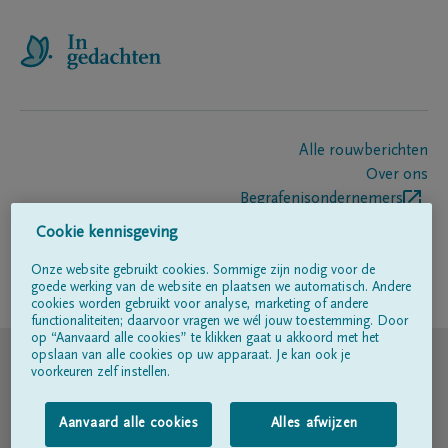
Alle rouwberichten
Over ons
Begrafenisondernemers
Contact
Cookie kennisgeving
Onze website gebruikt cookies. Sommige zijn nodig voor de
goede werking van de website en plaatsen we automatisch. Andere
Volg ons op
cookies worden gebruikt voor analyse, marketing of andere
functionaliteiten; daarvoor vragen we wél jouw toestemming. Door
op “Aanvaard alle cookies” te klikken gaat u akkoord met het
© DELA
opslaan van alle cookies op uw apparaat. Je kan ook je
voorkeuren zelf instellen.
Gebruiksvoorwaarden
Aanvaard alle cookies
Alles afwijzen
Privacyverklaring