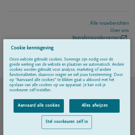
Alle rouwberichten
Over ons
Begrafenisondernemers
Contact
Cookie kennisgeving
Onze website gebruikt cookies. Sommige zijn nodig voor de
goede werking van de website en plaatsen we automatisch. Andere
Volg ons op
cookies worden gebruikt voor analyse, marketing of andere
functionaliteiten; daarvoor vragen we wél jouw toestemming. Door
op “Aanvaard alle cookies” te klikken gaat u akkoord met het
© DELA
opslaan van alle cookies op uw apparaat. Je kan ook je
voorkeuren zelf instellen.
Gebruiksvoorwaarden
Aanvaard alle cookies
Alles afwijzen
Privacyverklaring
Stel voorkeuren zelf in
Toegankelijkheidsverklaring