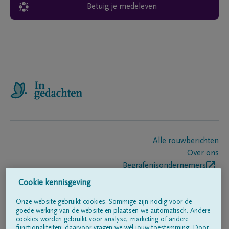
Betuig je medeleven
Alle rouwberichten
Over ons
Begrafenisondernemers
Contact
Cookie kennisgeving
Onze website gebruikt cookies. Sommige zijn nodig voor de
goede werking van de website en plaatsen we automatisch. Andere
Volg ons op
cookies worden gebruikt voor analyse, marketing of andere
functionaliteiten; daarvoor vragen we wél jouw toestemming. Door