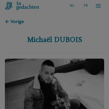
NL
FR
← Vorige
Michaël
DUBOIS