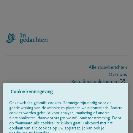
Alle rouwberichten
Over ons
Begrafenisondernemers
Contact
Cookie kennisgeving
Onze website gebruikt cookies. Sommige zijn nodig voor de
goede werking van de website en plaatsen we automatisch. Andere
Volg ons op
cookies worden gebruikt voor analyse, marketing of andere
functionaliteiten; daarvoor vragen we wél jouw toestemming. Door
op “Aanvaard alle cookies” te klikken gaat u akkoord met het
© DELA
opslaan van alle cookies op uw apparaat. Je kan ook je