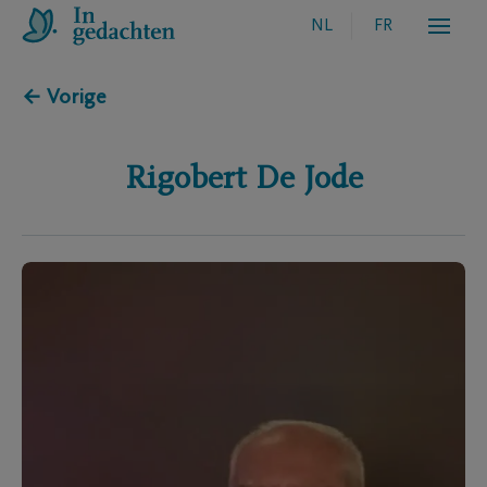
NL
FR
← Vorige
Rigobert
De Jode