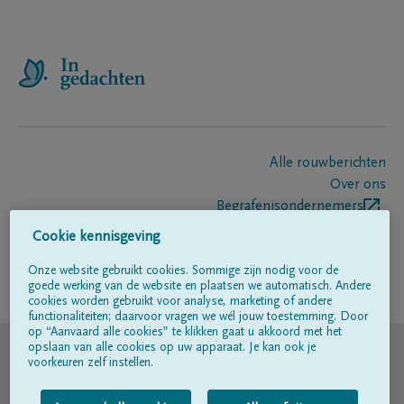
Alle rouwberichten
Over ons
Begrafenisondernemers
Contact
Cookie kennisgeving
Onze website gebruikt cookies. Sommige zijn nodig voor de
goede werking van de website en plaatsen we automatisch. Andere
Volg ons op
cookies worden gebruikt voor analyse, marketing of andere
functionaliteiten; daarvoor vragen we wél jouw toestemming. Door
op “Aanvaard alle cookies” te klikken gaat u akkoord met het
© DELA
opslaan van alle cookies op uw apparaat. Je kan ook je
voorkeuren zelf instellen.
Gebruiksvoorwaarden