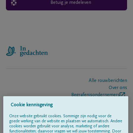
Betuig je medeleven
Alle rouwberichten
Over ons
Begrafenisondernemers
Contact
Cookie kennisgeving
Onze website gebruikt cookies. Sommige zijn nodig voor de
goede werking van de website en plaatsen we automatisch. Andere
Volg ons op
cookies worden gebruikt voor analyse, marketing of andere
functionaliteiten; daarvoor vragen we wél jouw toestemming. Door