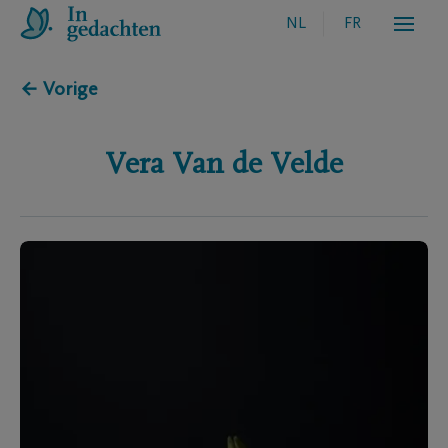
NL
FR
← Vorige
Vera
Van de Velde