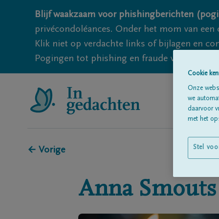
Blijf waakzaam voor phishingberichten (pogi
privécondoléances. Onder het mom van een c
Klik niet op verdachte links of bijlagen en 
Pogingen tot phishing en fraude vallen echter
Cookie ken
Onze websi
we automati
daarvoor v
met het ops
Stel voo
← Vorige
Anna
Smouts