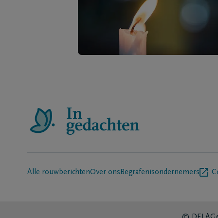
Alle rouwberichten
Over ons
Begrafenisondernemers
C
© DELA
Ge