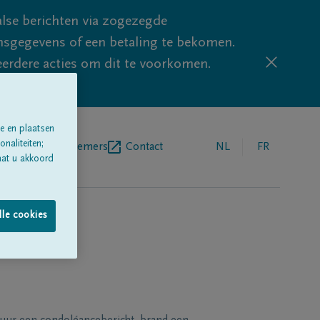
lse berichten via zogezegde
sgegevens of een betaling te bekomen.
eerdere acties om dit te voorkomen.
e en plaatsen
naliteiten;
egrafenisondernemers
Contact
NL
FR
aat u akkoord
lle cookies