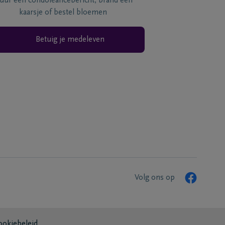
tuur een condoléancebericht, brand een
kaarsje of bestel bloemen
Betuig je medeleven
Volg ons op
ookiebeleid