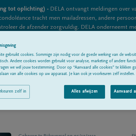
ng tot oplichting) -
DELA ontvangt meldingen over va
ondoléance tracht men mailadressen, andere persoon
controleer de afzender zorgvuldig. DELA onderneemt m
 nooit volledig uit te sluiten, dus blijf waakzaam.
nisgeving
te gebruikt cookies. Sommige zijn nodig voor de goede werking van de websit
sch. Andere cookies worden gebruikt voor analyse, marketing of andere functio
Alle rouwberichten
Over ons
B
ragen we wél jouw toestemming. Door op “Aanvaard alle cookies” te klikken g
laan van alle cookies op uw apparaat. Je kan ook je voorkeuren zelf instellen.
rkeuren zelf in
Alles afwijzen
Aanvaard a