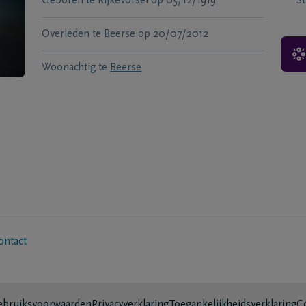
Geboren te
Rijkevorsel
op
05/12/1919
S
Overleden te
Beerse
op
20/07/2012
Woonachtig te
Beerse
ontact
bruiksvoorwaarden
Privacyverklaring
Toegankelijkheidsverklaring
C