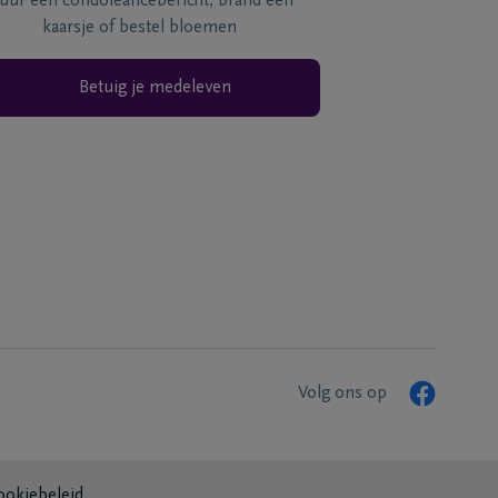
tuur een condoléancebericht, brand een
kaarsje of bestel bloemen
Betuig je medeleven
Volg ons op
ookiebeleid