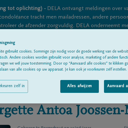
ng tot oplichting) -
DELA ontvangt meldingen over va
ondoléance tracht men mailadressen, andere persoon
controleer de afzender zorgvuldig. DELA onderneemt m
 nooit volledig uit te sluiten, dus blijf waakzaam.
nisgeving
te gebruikt cookies. Sommige zijn nodig voor de goede werking van de websit
sch. Andere cookies worden gebruikt voor analyse, marketing of andere functio
Alle rouwberichten
Over ons
B
ragen we wél jouw toestemming. Door op “Aanvaard alle cookies” te klikken g
laan van alle cookies op uw apparaat. Je kan ook je voorkeuren zelf instellen.
rkeuren zelf in
Alles afwijzen
Aanvaard a
rgette Antoa
Joossen-