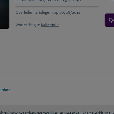
Geboren te
Borgerhout
op
13/06/1935
S
Overleden te
Edegem
op
20/08/2012
Woonachtig te
Kalmthout
ontact
bruiksvoorwaarden
Privacyverklaring
Toegankelijkheidsverklaring
C