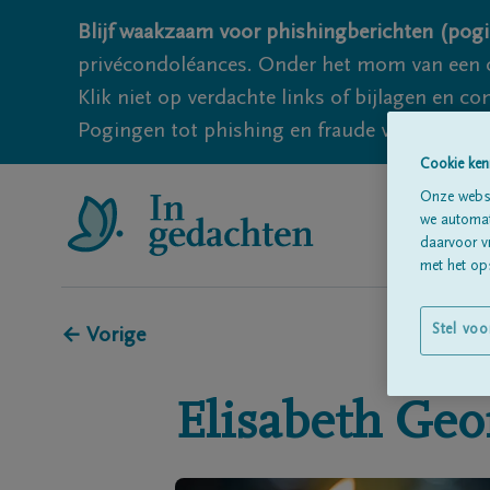
Blijf waakzaam voor phishingberichten (pogi
privécondoléances. Onder het mom van een c
Klik niet op verdachte links of bijlagen en 
Pogingen tot phishing en fraude vallen echter
Cookie ken
Onze websi
we automati
daarvoor v
met het ops
Stel voo
← Vorige
Elisabeth Geo