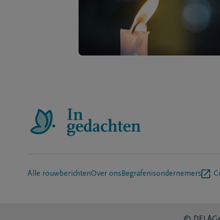
Alle rouwberichten
Over ons
Begrafenisondernemers
C
© DELA
Ge