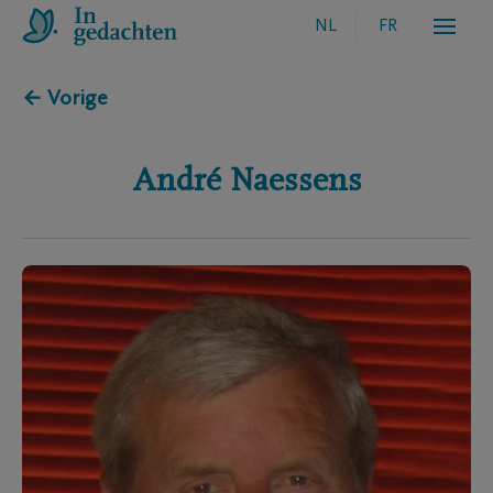
NL
FR
← Vorige
André
Naessens