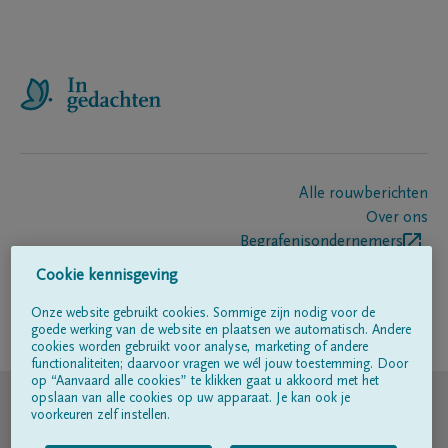
Alle rouwberichten
Over ons
Begrafenisondernemers
Contact
Cookie kennisgeving
Onze website gebruikt cookies. Sommige zijn nodig voor de
goede werking van de website en plaatsen we automatisch. Andere
Volg ons op
cookies worden gebruikt voor analyse, marketing of andere
functionaliteiten; daarvoor vragen we wél jouw toestemming. Door
op “Aanvaard alle cookies” te klikken gaat u akkoord met het
© DELA
opslaan van alle cookies op uw apparaat. Je kan ook je
voorkeuren zelf instellen.