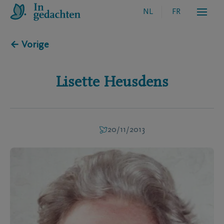
NL
FR
← Vorige
Lisette
Heusdens
20/11/2013