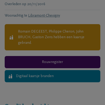
Overleden
op
20/11/2016
Woonachtig te
Libramont-Chevigny
Romain DEGEEST, Philippe Cheron, John
BRUCH, Gaston Zens
hebben een kaarsje
gebrand.
Rouwregister
Digitaal kaarsje branden