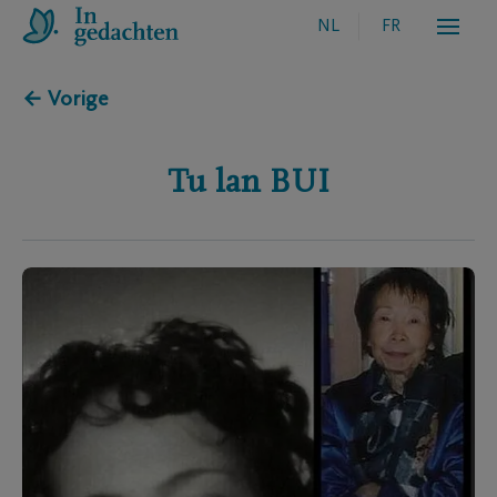
NL
FR
← Vorige
Tu lan
BUI