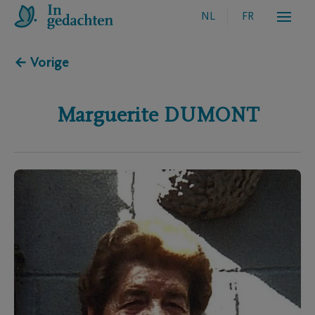
NL
FR
← Vorige
Marguerite
DUMONT