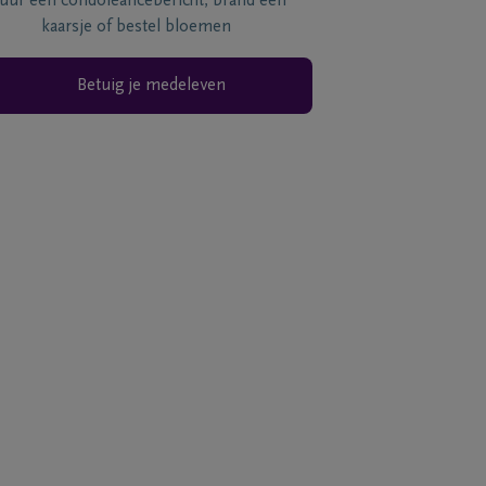
tuur een condoléancebericht, brand een
kaarsje of bestel bloemen
Betuig je medeleven