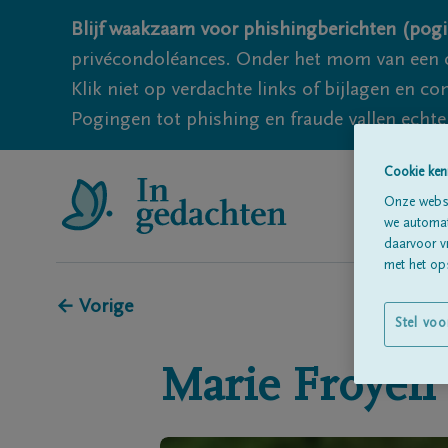
Blijf waakzaam voor phishingberichten (pogi
privécondoléances. Onder het mom van een c
Klik niet op verdachte links of bijlagen en 
Pogingen tot phishing en fraude vallen echter
Cookie ken
Onze websi
we automati
daarvoor v
met het ops
← Vorige
Stel voo
Marie
Froyen