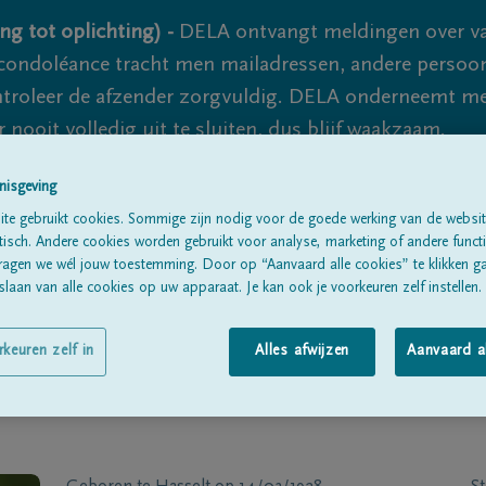
ng tot oplichting) -
DELA ontvangt meldingen over va
ondoléance tracht men mailadressen, andere persoon
controleer de afzender zorgvuldig. DELA onderneemt m
 nooit volledig uit te sluiten, dus blijf waakzaam.
nisgeving
te gebruikt cookies. Sommige zijn nodig voor de goede werking van de websit
Alle rouwberichten
Over ons
B
sch. Andere cookies worden gebruikt voor analyse, marketing of andere functio
ragen we wél jouw toestemming. Door op “Aanvaard alle cookies” te klikken g
laan van alle cookies op uw apparaat. Je kan ook je voorkeuren zelf instellen.
rkeuren zelf in
Alles afwijzen
Aanvaard a