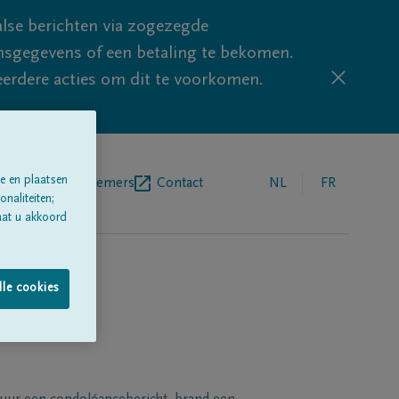
lse berichten via zogezegde
sgegevens of een betaling te bekomen.
eerdere acties om dit te voorkomen.
e en plaatsen
egrafenisondernemers
Contact
NL
FR
naliteiten;
aat u akkoord
lle cookies