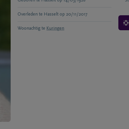
Geboren te
Hasselt
op
14/03/1928
S
Overleden te
Hasselt
op
20/11/2017
Woonachtig te
Kuringen