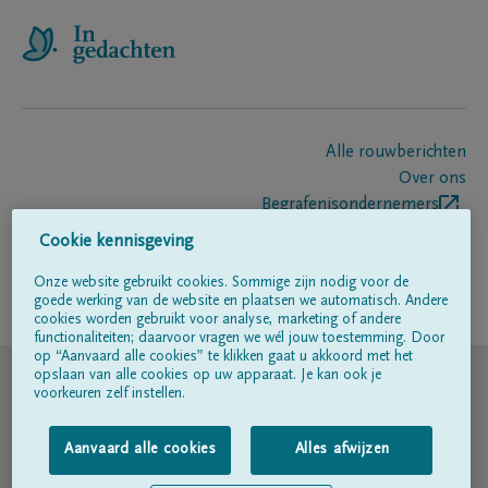
Alle rouwberichten
Over ons
Begrafenisondernemers
Contact
Cookie kennisgeving
Onze website gebruikt cookies. Sommige zijn nodig voor de
goede werking van de website en plaatsen we automatisch. Andere
Volg ons op
cookies worden gebruikt voor analyse, marketing of andere
functionaliteiten; daarvoor vragen we wél jouw toestemming. Door
op “Aanvaard alle cookies” te klikken gaat u akkoord met het
© DELA
opslaan van alle cookies op uw apparaat. Je kan ook je
voorkeuren zelf instellen.
Gebruiksvoorwaarden
Aanvaard alle cookies
Alles afwijzen
Privacyverklaring