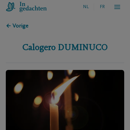
NL
FR
← Vorige
Calogero
DUMINUCO