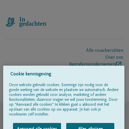
Alle rouwberichten
Over ons
Begrafenisondernemers
Contact
Cookie kennisgeving
Onze website gebruikt cookies. Sommige zijn nodig voor de
goede werking van de website en plaatsen we automatisch. Andere
Volg ons op
cookies worden gebruikt voor analyse, marketing of andere
functionaliteiten; daarvoor vragen we wél jouw toestemming. Door
op “Aanvaard alle cookies” te klikken gaat u akkoord met het
© DELA
opslaan van alle cookies op uw apparaat. Je kan ook je
voorkeuren zelf instellen.
Gebruiksvoorwaarden