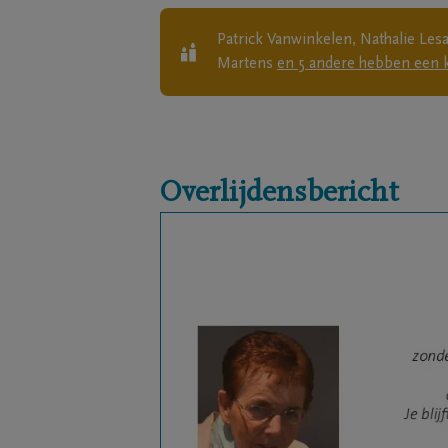
Patrick Vanwinkelen, Nathalie Les
Martens
en
5
andere
hebben een k
Overlijdensbericht