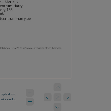
verplaatsen.
links onder.