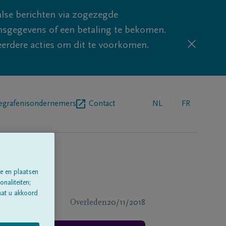
lse berichten via zogezegde
sgegevens of een betaling te bekomen.
eerdere acties om dit te voorkomen.
egrafenisondernemers
Contact
NL
FR
e en plaatsen
naliteiten;
aat u akkoord
Overleden
20/11/2018