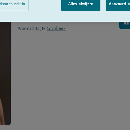
Geboren te
Tienen
op
17/10/1943
rkeuren zelf in
Alles afwijzen
Aanvaard a
Overleden te
TIENEN
op
20/11/2018
Woonachtig te
Glabbeek