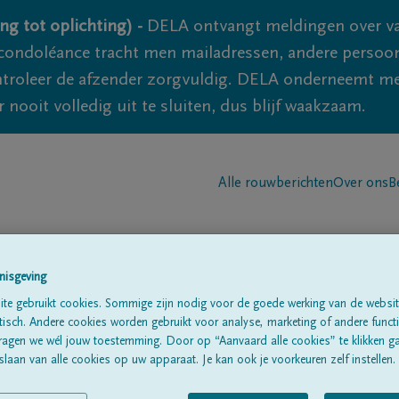
ng tot oplichting) -
DELA ontvangt meldingen over va
ondoléance tracht men mailadressen, andere persoon
controleer de afzender zorgvuldig. DELA onderneemt m
 nooit volledig uit te sluiten, dus blijf waakzaam.
Alle rouwberichten
Over ons
B
nisgeving
te gebruikt cookies. Sommige zijn nodig voor de goede werking van de websit
sch. Andere cookies worden gebruikt voor analyse, marketing of andere functio
lia
Marjaux
ragen we wél jouw toestemming. Door op “Aanvaard alle cookies” te klikken g
laan van alle cookies op uw apparaat. Je kan ook je voorkeuren zelf instellen.