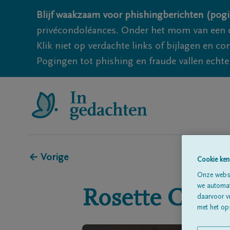
Blijf waakzaam voor phishingberichten (pogi
privécondoléances. Onder het mom van een c
Klik niet op verdachte links of bijlagen en 
Pogingen tot phishing en fraude vallen echter
← Vorige
Cookie ken
Onze websi
we automati
Rosette Corde
daarvoor v
met het ops