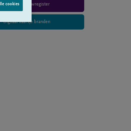
Rouwregister
lle cookies
Digitaal kaarsje branden