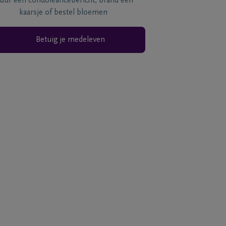
tuur een condoléancebericht, brand een
kaarsje of bestel bloemen
Betuig je medeleven