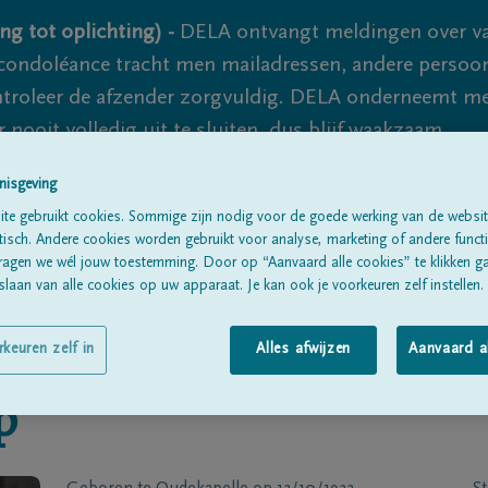
ng tot oplichting) -
DELA ontvangt meldingen over va
ondoléance tracht men mailadressen, andere persoon
controleer de afzender zorgvuldig. DELA onderneemt m
 nooit volledig uit te sluiten, dus blijf waakzaam.
nisgeving
te gebruikt cookies. Sommige zijn nodig voor de goede werking van de websit
Alle rouwberichten
Over ons
B
sch. Andere cookies worden gebruikt voor analyse, marketing of andere functio
ragen we wél jouw toestemming. Door op “Aanvaard alle cookies” te klikken g
laan van alle cookies op uw apparaat. Je kan ook je voorkeuren zelf instellen.
rkeuren zelf in
Alles afwijzen
Aanvaard a
p