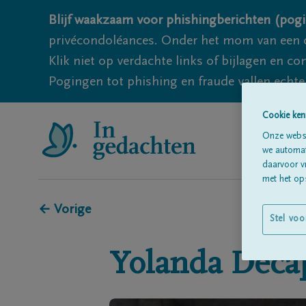
Blijf waakzaam voor phishingberichten (pogi
privécondoléances. Onder het mom van een c
Klik niet op verdachte links of bijlagen en 
Pogingen tot phishing en fraude vallen echter
Cookie ken
Onze websi
we automati
daarvoor v
met het ops
← Vorige
Stel voo
Yolanda
Deca