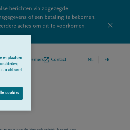
lse berichten via zogezegde
sgegevens of een betaling te bekomen.
eerdere acties om dit te voorkomen.
e en plaatsen
egrafenisondernemers
Contact
NL
FR
naliteiten;
aat u akkoord
lle cookies