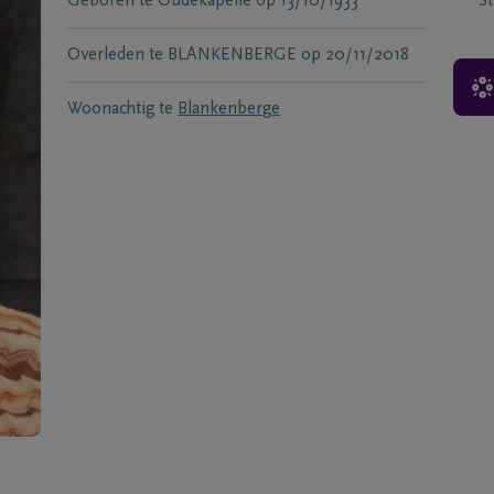
Geboren te
Oudekapelle
op
13/10/1933
S
Overleden te
BLANKENBERGE
op
20/11/2018
Woonachtig te
Blankenberge