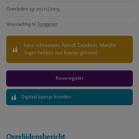
Overleden
op
20/11/2019
Woonachtig te
Tongeren
karin schoemans, Patrick Geyskens, Marijke
Segen
hebben een kaarsje gebrand.
Rouwregister
Digitaal kaarsje branden
Overlijdensbericht