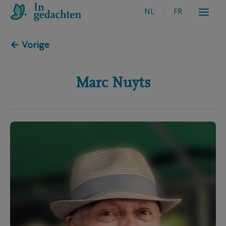
NL
FR
← Vorige
Marc
Nuyts