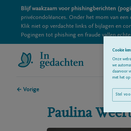
Blijf waakzaam voor phishingberichten (pogi
privécondoléances. Onder het mom van een c
Klik niet op verdachte links of bijlagen en 
Pogingen tot phishing en fraude vallen echter
Cookie ken
Onze websi
we automati
daarvoor v
met het ops
← Vorige
Stel voo
Paulina
Weert