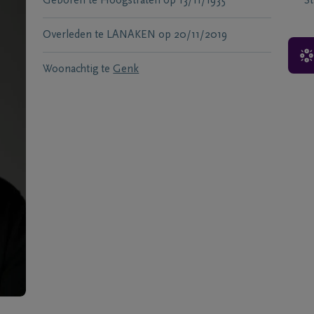
Geboren te
Hoogstraten
op
13/11/1935
S
Overleden te
LANAKEN
op
20/11/2019
Woonachtig te
Genk