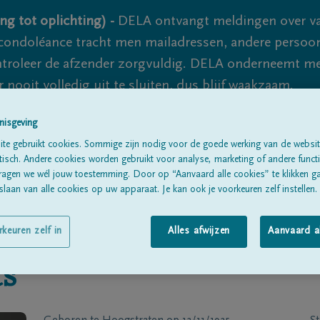
ng tot oplichting) -
DELA ontvangt meldingen over va
ondoléance tracht men mailadressen, andere persoon
controleer de afzender zorgvuldig. DELA onderneemt m
 nooit volledig uit te sluiten, dus blijf waakzaam.
nisgeving
te gebruikt cookies. Sommige zijn nodig voor de goede werking van de websit
Alle rouwberichten
Over ons
B
sch. Andere cookies worden gebruikt voor analyse, marketing of andere functio
ragen we wél jouw toestemming. Door op “Aanvaard alle cookies” te klikken g
laan van alle cookies op uw apparaat. Je kan ook je voorkeuren zelf instellen.
rkeuren zelf in
Alles afwijzen
Aanvaard a
s