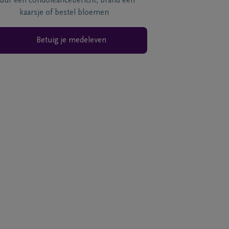
tuur een condoléancebericht, brand een
kaarsje of bestel bloemen
Betuig je medeleven