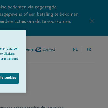
lse berichten via zogezegde
sgegevens of een betaling te bekomen.
eerdere acties om dit te voorkomen.
e en plaatsen
egrafenisondernemers
Contact
NL
FR
naliteiten;
aat u akkoord
lle cookies