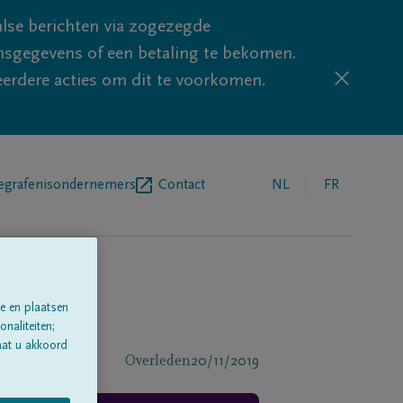
lse berichten via zogezegde
sgegevens of een betaling te bekomen.
eerdere acties om dit te voorkomen.
egrafenisondernemers
Contact
NL
FR
e en plaatsen
naliteiten;
aat u akkoord
Overleden
20/11/2019