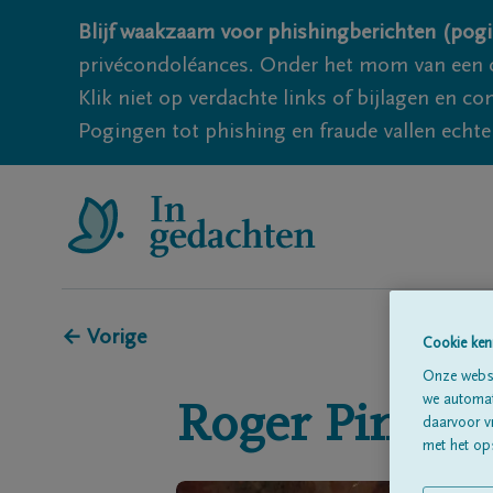
Blijf waakzaam voor phishingberichten (pogi
privécondoléances. Onder het mom van een c
Klik niet op verdachte links of bijlagen en 
Pogingen tot phishing en fraude vallen echter
← Vorige
Cookie ken
Onze websi
we automati
Roger
Pincket
daarvoor v
met het ops