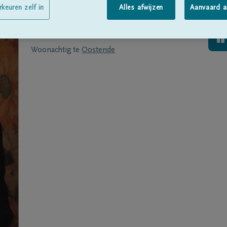
Geboren te
Oostende
op
19/04/1934
rkeuren zelf in
Alles afwijzen
Aanvaard a
Overleden te
BRUSSEL
op
20/11/2019
Woonachtig te
Oostende