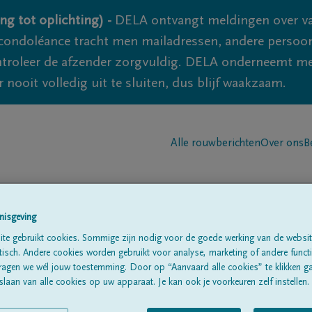
ng tot oplichting) -
DELA ontvangt meldingen over va
ondoléance tracht men mailadressen, andere persoon
controleer de afzender zorgvuldig. DELA onderneemt m
 nooit volledig uit te sluiten, dus blijf waakzaam.
Alle rouwberichten
Over ons
B
nisgeving
te gebruikt cookies. Sommige zijn nodig voor de goede werking van de websit
sch. Andere cookies worden gebruikt voor analyse, marketing of andere functio
ragen we wél jouw toestemming. Door op “Aanvaard alle cookies” te klikken g
laan van alle cookies op uw apparaat. Je kan ook je voorkeuren zelf instellen.