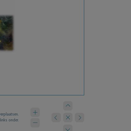
verplaatsen.
links onder.