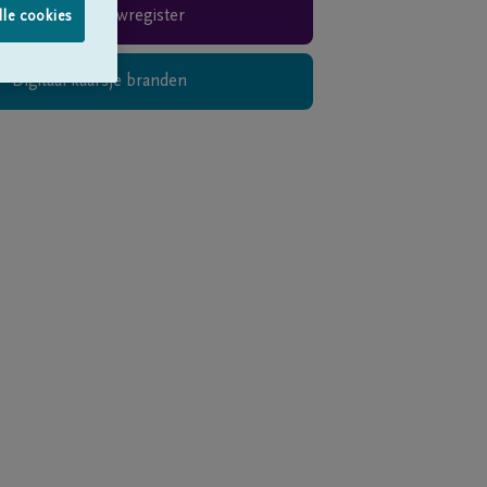
Rouwregister
lle cookies
Digitaal kaarsje branden